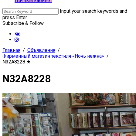
Личный кабинет
Input your search keywords and
press Enter.
Subscribe & Follow:
Главная
Объявления
Фирменный магазин текстиля «Ночь нежна»
N32A8228
★
N32A8228