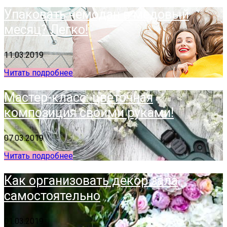
Упаковать чемодан в медовый
месяц? Легко!
11.03.2019
Читать подробнее
Мастер-класс: цветочная
композиция своими руками!
07.03.2019
Читать подробнее
Как организовать декор зала
самостоятельно
01.03.2019