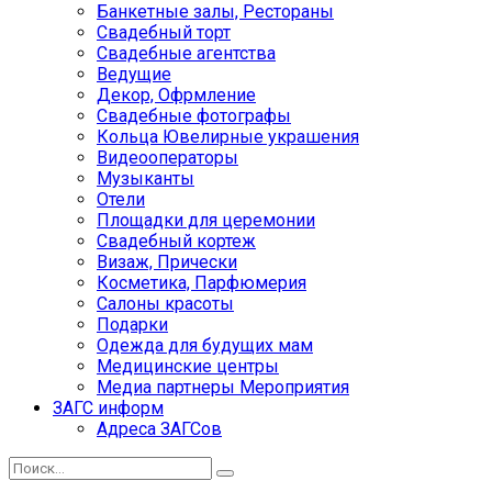
Банкетные залы, Рестораны
Свадебный торт
Свадебные агентства
Ведущие
Декор, Офрмление
Свадебные фотографы
Кольца Ювелирные украшения
Видеооператоры
Музыканты
Отели
Площадки для церемонии
Свадебный кортеж
Визаж, Прически
Косметика, Парфюмерия
Салоны красоты
Подарки
Одежда для будущих мам
Медицинские центры
Медиа партнеры Мероприятия
ЗАГС информ
Адреса ЗАГСов