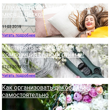
Упаковать чемодан в медовый
месяц? Легко!
11.03.2019
Читать подробнее
Мастер-класс: цветочная
композиция своими руками!
07.03.2019
Читать подробнее
Как организовать декор зала
самостоятельно
01.03.2019