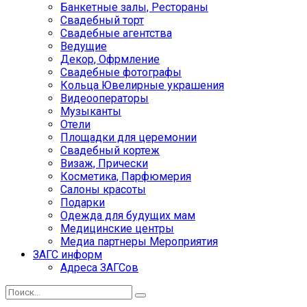
Банкетные залы, Рестораны
Свадебный торт
Свадебные агентства
Ведущие
Декор, Офрмление
Свадебные фотографы
Кольца Ювелирные украшения
Видеооператоры
Музыканты
Отели
Площадки для церемонии
Свадебный кортеж
Визаж, Прически
Косметика, Парфюмерия
Салоны красоты
Подарки
Одежда для будущих мам
Медицинские центры
Медиа партнеры Мероприятия
ЗАГС информ
Адреса ЗАГСов