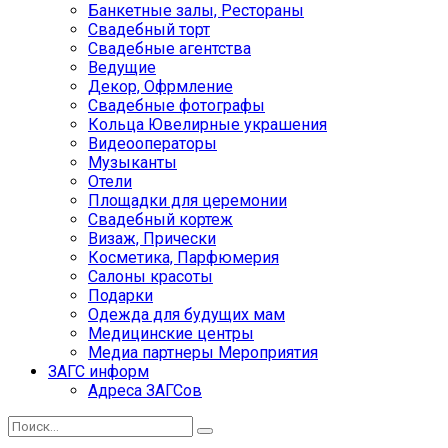
Банкетные залы, Рестораны
Свадебный торт
Свадебные агентства
Ведущие
Декор, Офрмление
Свадебные фотографы
Кольца Ювелирные украшения
Видеооператоры
Музыканты
Отели
Площадки для церемонии
Свадебный кортеж
Визаж, Прически
Косметика, Парфюмерия
Салоны красоты
Подарки
Одежда для будущих мам
Медицинские центры
Медиа партнеры Мероприятия
ЗАГС информ
Адреса ЗАГСов