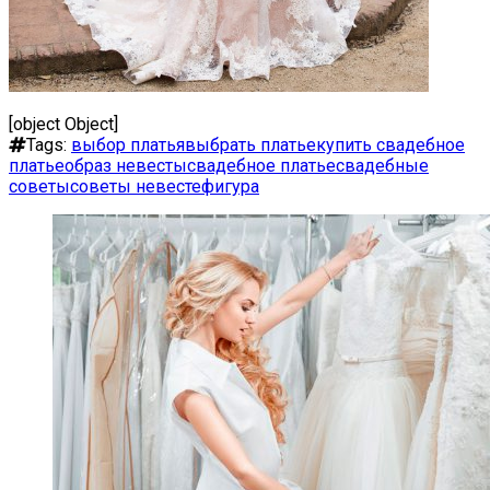
[object Object]
Tags:
выбор платья
выбрать платье
купить свадебное
платье
образ невесты
свадебное платье
свадебные
советы
советы невесте
фигура