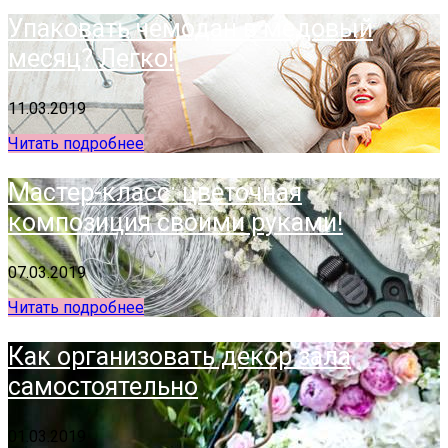
Упаковать чемодан в медовый
месяц? Легко!
11.03.2019
Читать подробнее
Мастер-класс: цветочная
композиция своими руками!
07.03.2019
Читать подробнее
Как организовать декор зала
самостоятельно
01.03.2019