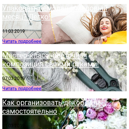
Упаковать чемодан в медовый
месяц? Легко!
11.03.2019
Читать подробнее
Мастер-класс: цветочная
композиция своими руками!
07.03.2019
Читать подробнее
Как организовать декор зала
самостоятельно
01.03.2019