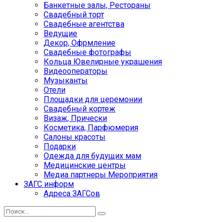
Банкетные залы, Рестораны
Свадебный торт
Свадебные агентства
Ведущие
Декор, Офрмление
Свадебные фотографы
Кольца Ювелирные украшения
Видеооператоры
Музыканты
Отели
Площадки для церемонии
Свадебный кортеж
Визаж, Прически
Косметика, Парфюмерия
Салоны красоты
Подарки
Одежда для будущих мам
Медицинские центры
Медиа партнеры Мероприятия
ЗАГС информ
Адреса ЗАГСов