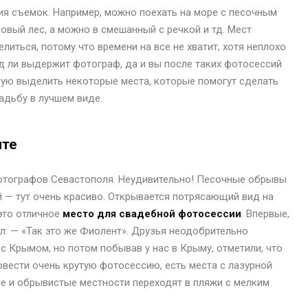
ия съемок. Например, можно поехать на море с песочным
овый лес, а можно в смешанный с речкой и тд. Мест
иться, потому что времени на все не хватит, хотя неплохо
яд ли выдержит фотограф, да и вы после таких фотосессий
обую выделить некоторые места, которые помогут сделать
адьбу в лучшем виде.
нте
отографов Севастополя. Неудивительно! Песочные обрывы
 — тут очень красиво. Открывается потрясающий вид на
 это отличное
место для свадебной фотосессии
. Впервые,
зал: — «Так это же Фиолент». Друзья неодобрительно
с Крымом, но потом побывав у нас в Крыму, отметили, что
вести очень крутую фотосессию, есть места с лазурной
ные и обрывистые местности переходят в пляжи с мелким