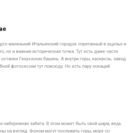
ве
удто маленький Итальянский городок спрятанный в ущелье и
о, но и важная историческая точка. Тут есть даже части
останки Генуэзских башень. А внутри горы, насквозь, завод
бной фотосессии тут повсюду. Но есть пару локаций
х набережная забита. В этом может быть свой шарм, ведь
тны на взгляд. Фоном могут послужить горы, море cо