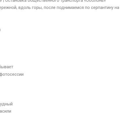
9
|
Остановка общественного транспорта «Оболонь»
ережной, вдоль горы, после поднимаемся по серпантину на
бывает
 фотосессии
рудный