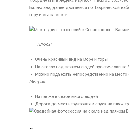
Координаты в Яндекс картах:
44.492105
,
33.57790
Балаклава, далее двигаемся по Таврической наб
гору и мы на месте.
Плюсы:
Очень красивый вид на море и горы
На скалах над пляжем людей практически не 
Можно подъехать непосредственно на место
Минусы:
На пляже в сезон много людей
Дорога до места грунтовая и спуск на пляж т