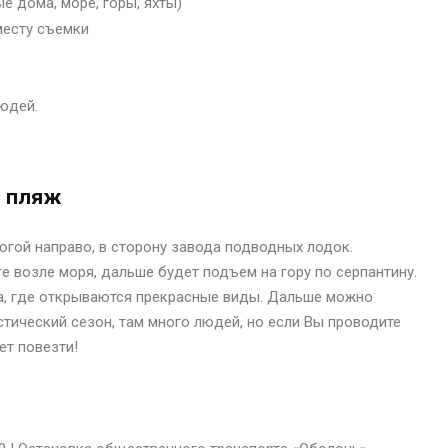
е дома, море, горы, яхты)
месту съемки
людей.
м пляж
огой направо, в сторону завода подводных лодок.
е возле моря, дальше будет подъем на гору по серпантину.
та, где открываются прекрасные виды. Дальше можно
истический сезон, там много людей, но если Вы проводите
т повезти!