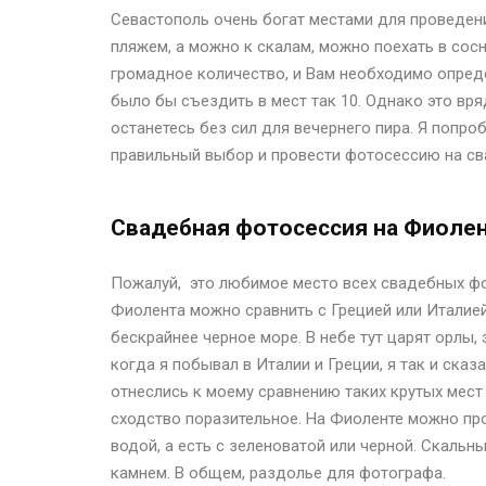
Севастополь очень богат местами для проведен
пляжем, а можно к скалам, можно поехать в сосн
громадное количество, и Вам необходимо определ
было бы съездить в мест так 10. Однако это вр
останетесь без сил для вечернего пира. Я попр
правильный выбор и провести фотосессию на св
Свадебная фотосессия на Фиоле
Пожалуй, это любимое место всех свадебных ф
Фиолента можно сравнить с Грецией или Италией
бескрайнее черное море. В небе тут царят орлы,
когда я побывал в Италии и Греции, я так и ска
отнеслись к моему сравнению таких крутых мест 
сходство поразительное. На Фиоленте можно про
водой, а есть с зеленоватой или черной. Скаль
камнем. В общем, раздолье для фотографа.