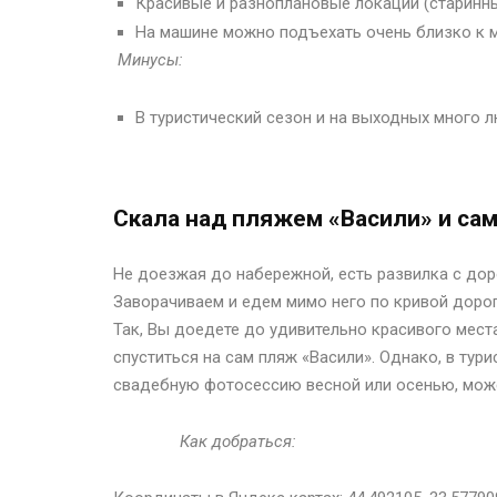
Красивые и разноплановые локации (старинны
На машине можно подъехать очень близко к 
Минусы:
В туристический сезон и на выходных много 
Скала над пляжем «Васили» и са
Не доезжая до набережной, есть развилка с дор
Заворачиваем и едем мимо него по кривой дорог
Так, Вы доедете до удивительно красивого мес
спуститься на сам пляж «Васили». Однако, в тур
свадебную фотосессию весной или осенью, може
Как добраться: