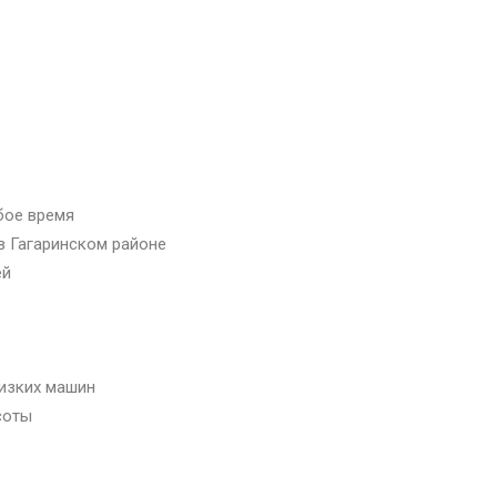
бое время
в Гагаринском районе
ей
низких машин
соты