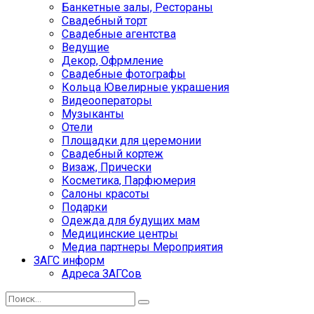
Банкетные залы, Рестораны
Свадебный торт
Свадебные агентства
Ведущие
Декор, Офрмление
Свадебные фотографы
Кольца Ювелирные украшения
Видеооператоры
Музыканты
Отели
Площадки для церемонии
Свадебный кортеж
Визаж, Прически
Косметика, Парфюмерия
Салоны красоты
Подарки
Одежда для будущих мам
Медицинские центры
Медиа партнеры Мероприятия
ЗАГС информ
Адреса ЗАГСов