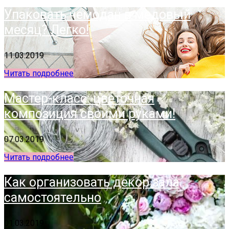
Упаковать чемодан в медовый
месяц? Легко!
11.03.2019
Читать подробнее
Мастер-класс: цветочная
композиция своими руками!
07.03.2019
Читать подробнее
Как организовать декор зала
самостоятельно
01.03.2019