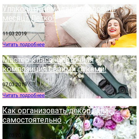
Упаковать чемодан в медовый
месяц? Легко!
11.03.2019
Читать подробнее
Мастер-класс: цветочная
композиция своими руками!
07.03.2019
Читать подробнее
Как организовать декор зала
самостоятельно
01.03.2019