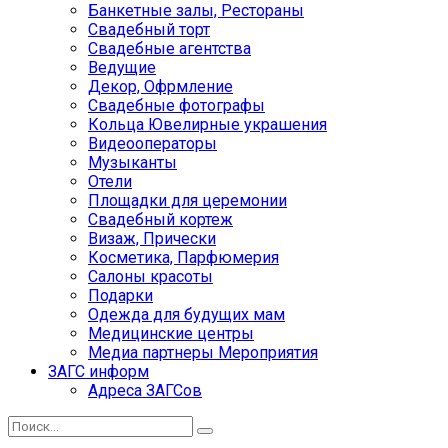
Банкетные залы, Рестораны
Свадебный торт
Свадебные агентства
Ведущие
Декор, Офрмление
Свадебные фотографы
Кольца Ювелирные украшения
Видеооператоры
Музыканты
Отели
Площадки для церемонии
Свадебный кортеж
Визаж, Прически
Косметика, Парфюмерия
Салоны красоты
Подарки
Одежда для будущих мам
Медицинские центры
Медиа партнеры Мероприятия
ЗАГС информ
Адреса ЗАГСов