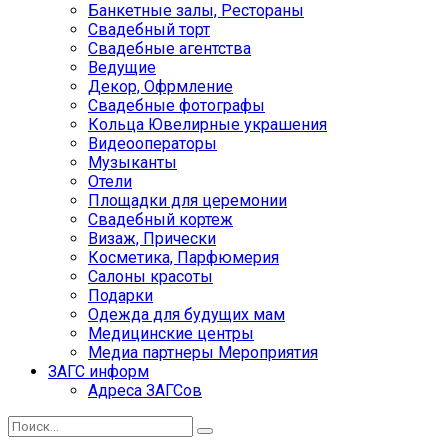
Банкетные залы, Рестораны
Свадебный торт
Свадебные агентства
Ведущие
Декор, Офрмление
Свадебные фотографы
Кольца Ювелирные украшения
Видеооператоры
Музыканты
Отели
Площадки для церемонии
Свадебный кортеж
Визаж, Прически
Косметика, Парфюмерия
Салоны красоты
Подарки
Одежда для будущих мам
Медицинские центры
Медиа партнеры Мероприятия
ЗАГС информ
Адреса ЗАГСов