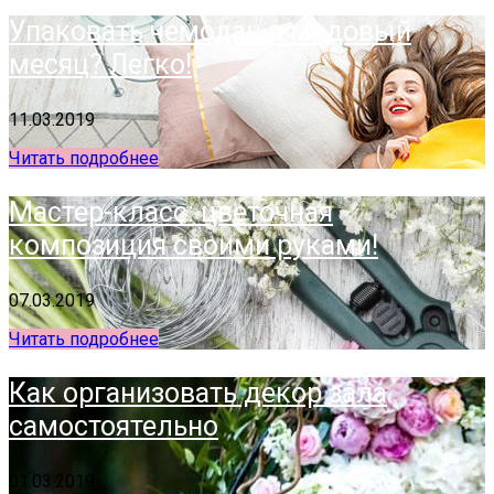
Упаковать чемодан в медовый
месяц? Легко!
11.03.2019
Читать подробнее
Мастер-класс: цветочная
композиция своими руками!
07.03.2019
Читать подробнее
Как организовать декор зала
самостоятельно
01.03.2019