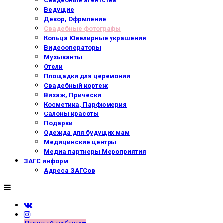
Свадебные агентства
Ведущие
Декор, Офрмление
Свадебные фотографы
Кольца Ювелирные украшения
Видеооператоры
Музыканты
Отели
Площадки для церемонии
Свадебный кортеж
Визаж, Прически
Косметика, Парфюмерия
Салоны красоты
Подарки
Одежда для будущих мам
Медицинские центры
Медиа партнеры Мероприятия
ЗАГС информ
Адреса ЗАГСов