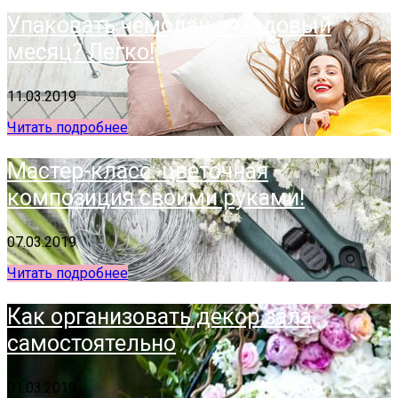
Упаковать чемодан в медовый
месяц? Легко!
11.03.2019
Читать подробнее
Мастер-класс: цветочная
композиция своими руками!
07.03.2019
Читать подробнее
Как организовать декор зала
самостоятельно
01.03.2019