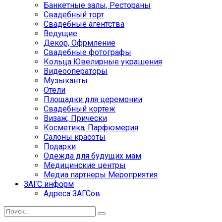
Банкетные залы, Рестораны
Свадебный торт
Свадебные агентства
Ведущие
Декор, Офрмление
Свадебные фотографы
Кольца Ювелирные украшения
Видеооператоры
Музыканты
Отели
Площадки для церемонии
Свадебный кортеж
Визаж, Прически
Косметика, Парфюмерия
Салоны красоты
Подарки
Одежда для будущих мам
Медицинские центры
Медиа партнеры Мероприятия
ЗАГС информ
Адреса ЗАГСов