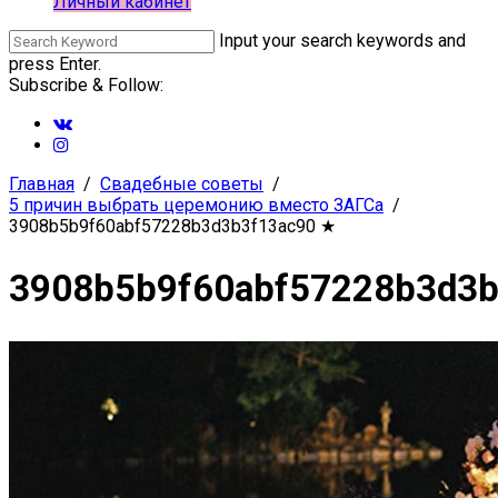
Личный кабинет
Input your search keywords and
press Enter.
Subscribe & Follow:
Главная
Свадебные советы
5 причин выбрать церемонию вместо ЗАГСа
3908b5b9f60abf57228b3d3b3f13ac90
★
3908b5b9f60abf57228b3d3b