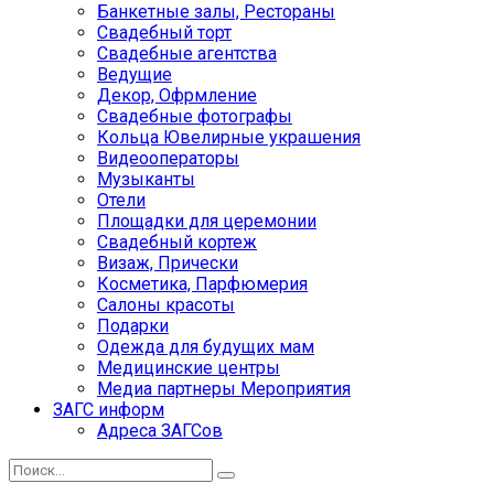
Банкетные залы, Рестораны
Свадебный торт
Свадебные агентства
Ведущие
Декор, Офрмление
Свадебные фотографы
Кольца Ювелирные украшения
Видеооператоры
Музыканты
Отели
Площадки для церемонии
Свадебный кортеж
Визаж, Прически
Косметика, Парфюмерия
Салоны красоты
Подарки
Одежда для будущих мам
Медицинские центры
Медиа партнеры Мероприятия
ЗАГС информ
Адреса ЗАГСов