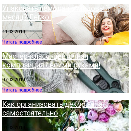
Упаковать чемодан в медовый
месяц? Легко!
11.03.2019
Читать подробнее
Мастер-класс: цветочная
композиция своими руками!
07.03.2019
Читать подробнее
Как организовать декор зала
самостоятельно
01.03.2019