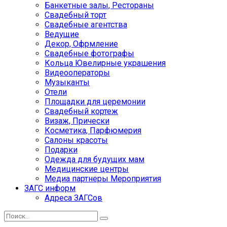
Банкетные залы, Рестораны
Свадебный торт
Свадебные агентства
Ведущие
Декор, Офрмление
Свадебные фотографы
Кольца Ювелирные украшения
Видеооператоры
Музыканты
Отели
Площадки для церемонии
Свадебный кортеж
Визаж, Прически
Косметика, Парфюмерия
Салоны красоты
Подарки
Одежда для будущих мам
Медицинские центры
Медиа партнеры Мероприятия
ЗАГС информ
Адреса ЗАГСов