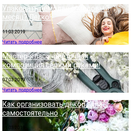
Упаковать чемодан в медовый
месяц? Легко!
11.03.2019
Читать подробнее
Мастер-класс: цветочная
композиция своими руками!
07.03.2019
Читать подробнее
Как организовать декор зала
самостоятельно
01.03.2019