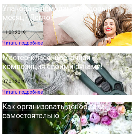
Упаковать чемодан в медовый
месяц? Легко!
11.03.2019
Читать подробнее
Мастер-класс: цветочная
композиция своими руками!
07.03.2019
Читать подробнее
Как организовать декор зала
самостоятельно
01.03.2019