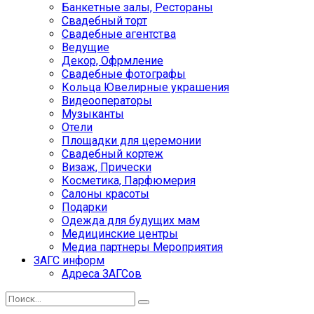
Банкетные залы, Рестораны
Свадебный торт
Свадебные агентства
Ведущие
Декор, Офрмление
Свадебные фотографы
Кольца Ювелирные украшения
Видеооператоры
Музыканты
Отели
Площадки для церемонии
Свадебный кортеж
Визаж, Прически
Косметика, Парфюмерия
Салоны красоты
Подарки
Одежда для будущих мам
Медицинские центры
Медиа партнеры Мероприятия
ЗАГС информ
Адреса ЗАГСов