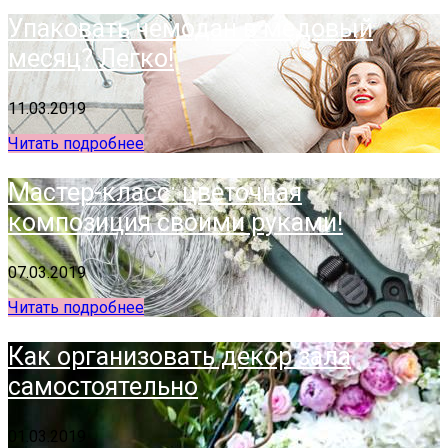
Упаковать чемодан в медовый
месяц? Легко!
11.03.2019
Читать подробнее
Мастер-класс: цветочная
композиция своими руками!
07.03.2019
Читать подробнее
Как организовать декор зала
самостоятельно
01.03.2019