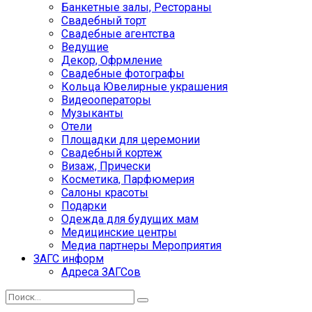
Банкетные залы, Рестораны
Свадебный торт
Свадебные агентства
Ведущие
Декор, Офрмление
Свадебные фотографы
Кольца Ювелирные украшения
Видеооператоры
Музыканты
Отели
Площадки для церемонии
Свадебный кортеж
Визаж, Прически
Косметика, Парфюмерия
Салоны красоты
Подарки
Одежда для будущих мам
Медицинские центры
Медиа партнеры Мероприятия
ЗАГС информ
Адреса ЗАГСов