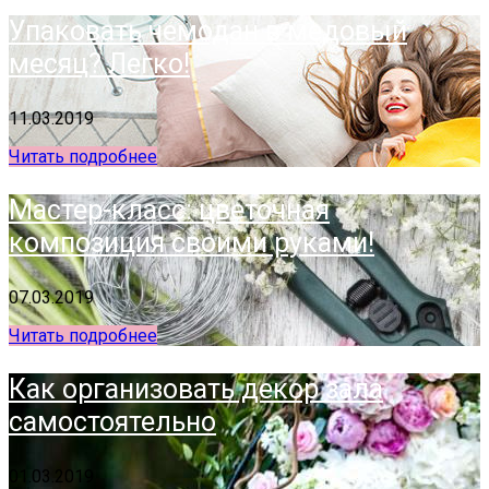
Упаковать чемодан в медовый
месяц? Легко!
11.03.2019
Читать подробнее
Мастер-класс: цветочная
композиция своими руками!
07.03.2019
Читать подробнее
Как организовать декор зала
самостоятельно
01.03.2019