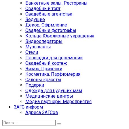
Банкетные залы, Рестораны
Свадебный торт
Свадебные агентства
Ведущие
Декор, Офрмление
Свадебные фотографы
Кольца Ювелирные украшения
Видеооператоры
Музыканты
Отели
Площадки для церемонии
Свадебный кортеж
Визаж, Прически
Косметика, Парфюмерия
Салоны красоты
Подарки
Одежда для будущих мам
Медицинские центры
Медиа партнеры Мероприятия
ЗАГС информ
Адреса ЗАГСов