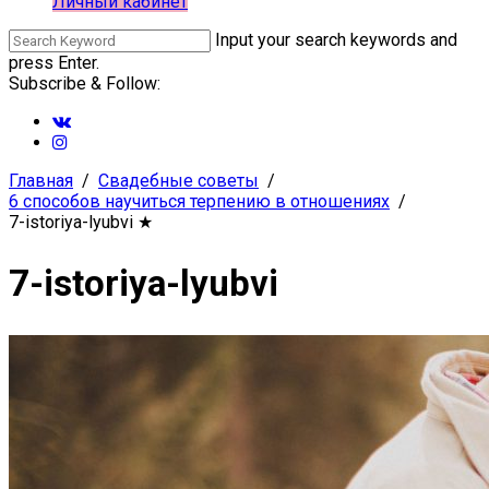
Личный кабинет
Input your search keywords and
press Enter.
Subscribe & Follow:
Главная
Свадебные советы
6 способов научиться терпению в отношениях
7-istoriya-lyubvi
★
7-istoriya-lyubvi