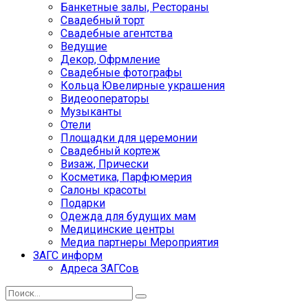
Банкетные залы, Рестораны
Свадебный торт
Свадебные агентства
Ведущие
Декор, Офрмление
Свадебные фотографы
Кольца Ювелирные украшения
Видеооператоры
Музыканты
Отели
Площадки для церемонии
Свадебный кортеж
Визаж, Прически
Косметика, Парфюмерия
Салоны красоты
Подарки
Одежда для будущих мам
Медицинские центры
Медиа партнеры Мероприятия
ЗАГС информ
Адреса ЗАГСов