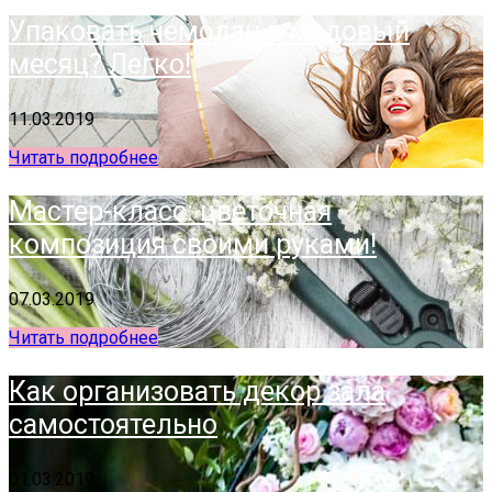
Упаковать чемодан в медовый
месяц? Легко!
11.03.2019
Читать подробнее
Мастер-класс: цветочная
композиция своими руками!
07.03.2019
Читать подробнее
Как организовать декор зала
самостоятельно
01.03.2019