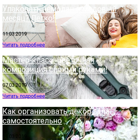
Упаковать чемодан в медовый
месяц? Легко!
11.03.2019
Читать подробнее
Мастер-класс: цветочная
композиция своими руками!
07.03.2019
Читать подробнее
Как организовать декор зала
самостоятельно
01.03.2019