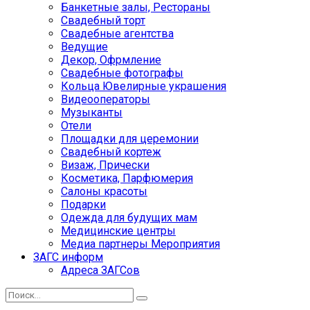
Банкетные залы, Рестораны
Свадебный торт
Свадебные агентства
Ведущие
Декор, Офрмление
Свадебные фотографы
Кольца Ювелирные украшения
Видеооператоры
Музыканты
Отели
Площадки для церемонии
Свадебный кортеж
Визаж, Прически
Косметика, Парфюмерия
Салоны красоты
Подарки
Одежда для будущих мам
Медицинские центры
Медиа партнеры Мероприятия
ЗАГС информ
Адреса ЗАГСов