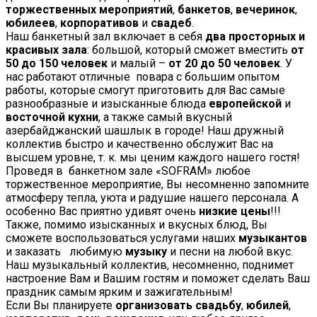
торжественных мероприятий
,
банкетов
,
вечеринок
,
юбилеев
,
корпоративов
и
свадеб
.
Наш банкетный зал включает в себя
два просторных и
красивых зала
: большой, который сможет вместить
от
50 до 150 человек
и малый –
от 20 до 50 человек
. У
нас работают отличные повара с большим опытом
работы, которые смогут приготовить для Вас самые
разнообразные и изысканные блюда
европейской
и
восточной кухни
, а также самый вкусный
азербайджанский шашлык в городе! Наш дружный
коллектив быстро и качественно обслужит Вас на
высшем уровне, т. к. мы ценим каждого нашего гостя!
Проведя в банкетном зале «SOFRAM» любое
торжественное мероприятие, Вы несомненно запомните
атмосферу тепла, уюта и радушие нашего персонала. А
особенно Вас приятно удивят очень
низкие цены
!!!
Также, помимо изысканных и вкусных блюд, Вы
сможете воспользоваться услугами наших
музыкантов
и заказать любимую
музыку
и песни на любой вкус.
Наш музыкальный коллектив, несомненно, поднимет
настроение Вам и Вашим гостям и поможет сделать Ваш
праздник самым ярким и зажигательным!
Если Вы планируете
организовать свадьбу
,
юбилей
,