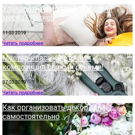
Упаковать чемодан в медовый
месяц? Легко!
11.03.2019
Читать подробнее
Мастер-класс: цветочная
композиция своими руками!
07.03.2019
Читать подробнее
Как организовать декор зала
самостоятельно
01.03.2019