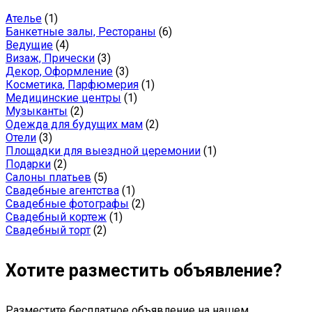
Ателье
(1)
Банкетные залы, Рестораны
(6)
Ведущие
(4)
Визаж, Прически
(3)
Декор, Оформление
(3)
Косметика, Парфюмерия
(1)
Медицинские центры
(1)
Музыканты
(2)
Одежда для будущих мам
(2)
Отели
(3)
Площадки для выездной церемонии
(1)
Подарки
(2)
Салоны платьев
(5)
Свадебные агентства
(1)
Свадебные фотографы
(2)
Свадебный кортеж
(1)
Свадебный торт
(2)
Хотите разместить объявление?
Разместите бесплатное объявление на нашем