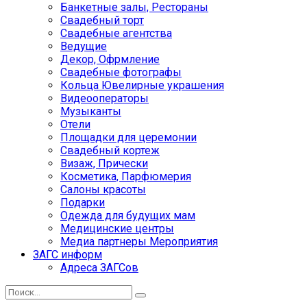
Банкетные залы, Рестораны
Свадебный торт
Свадебные агентства
Ведущие
Декор, Офрмление
Свадебные фотографы
Кольца Ювелирные украшения
Видеооператоры
Музыканты
Отели
Площадки для церемонии
Свадебный кортеж
Визаж, Прически
Косметика, Парфюмерия
Салоны красоты
Подарки
Одежда для будущих мам
Медицинские центры
Медиа партнеры Мероприятия
ЗАГС информ
Адреса ЗАГСов