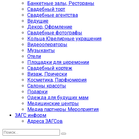
Банкетные залы, Рестораны
Свадебный торт
Свадебные агентства
Ведущие
Декор, Офрмление
Свадебные фотографы
Кольца Ювелирные украшения
Видеооператоры
Музыканты
Отели
Площадки для церемонии
Свадебный кортеж
Визаж, Прически
Косметика, Парфюмерия
Салоны красоты
Подарки
Одежда для будущих мам
Медицинские центры
Медиа партнеры Мероприятия
ЗАГС информ
Адреса ЗАГСов