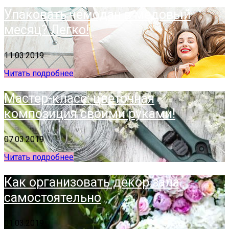
Упаковать чемодан в медовый
месяц? Легко!
11.03.2019
Читать подробнее
Мастер-класс: цветочная
композиция своими руками!
07.03.2019
Читать подробнее
Как организовать декор зала
самостоятельно
01.03.2019