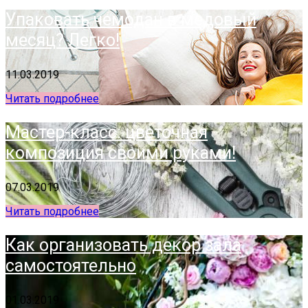
Упаковать чемодан в медовый
месяц? Легко!
11.03.2019
Читать подробнее
Мастер-класс: цветочная
композиция своими руками!
07.03.2019
Читать подробнее
Как организовать декор зала
самостоятельно
01.03.2019