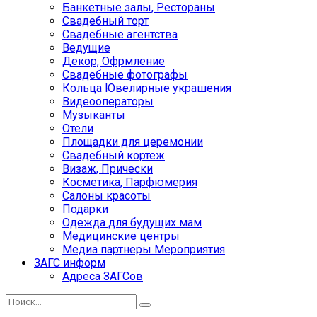
Банкетные залы, Рестораны
Свадебный торт
Свадебные агентства
Ведущие
Декор, Офрмление
Свадебные фотографы
Кольца Ювелирные украшения
Видеооператоры
Музыканты
Отели
Площадки для церемонии
Свадебный кортеж
Визаж, Прически
Косметика, Парфюмерия
Салоны красоты
Подарки
Одежда для будущих мам
Медицинские центры
Медиа партнеры Мероприятия
ЗАГС информ
Адреса ЗАГСов