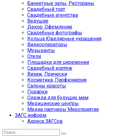
Банкетные залы, Рестораны
Свадебный торт
Свадебные агентства
Ведущие
Декор, Офрмление
Свадебные фотографы
Кольца Ювелирные украшения
Видеооператоры
Музыканты
Отели
Площадки для церемонии
Свадебный кортеж
Визаж, Прически
Косметика, Парфюмерия
Салоны красоты
Подарки
Одежда для будущих мам
Медицинские центры
Медиа партнеры Мероприятия
ЗАГС информ
Адреса ЗАГСов