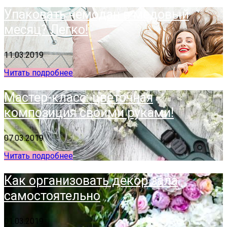
Упаковать чемодан в медовый
месяц? Легко!
11.03.2019
Читать подробнее
Мастер-класс: цветочная
композиция своими руками!
07.03.2019
Читать подробнее
Как организовать декор зала
самостоятельно
01.03.2019