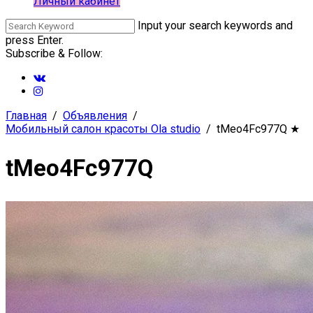
Личный кабинет
Input your search keywords and
press Enter.
Subscribe & Follow:
Главная
Объявления
Мобильный салон красоты Ola studio
tMeo4Fc977Q
★
tMeo4Fc977Q