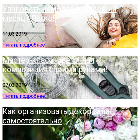
Упаковать чемодан в медовый
месяц? Легко!
11.03.2019
Читать подробнее
Мастер-класс: цветочная
композиция своими руками!
07.03.2019
Читать подробнее
Как организовать декор зала
самостоятельно
01.03.2019