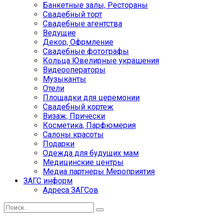
Банкетные залы, Рестораны
Свадебный торт
Свадебные агентства
Ведущие
Декор, Офрмление
Свадебные фотографы
Кольца Ювелирные украшения
Видеооператоры
Музыканты
Отели
Площадки для церемонии
Свадебный кортеж
Визаж, Прически
Косметика, Парфюмерия
Салоны красоты
Подарки
Одежда для будущих мам
Медицинские центры
Медиа партнеры Мероприятия
ЗАГС информ
Адреса ЗАГСов