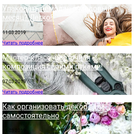
Упаковать чемодан в медовый
месяц? Легко!
11.03.2019
Читать подробнее
Мастер-класс: цветочная
композиция своими руками!
07.03.2019
Читать подробнее
Как организовать декор зала
самостоятельно
01.03.2019