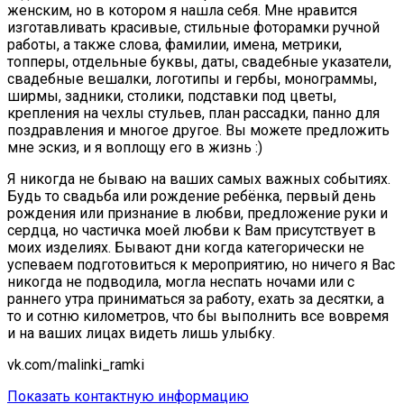
женским, но в котором я нашла себя. Мне нравится
изготавливать красивые, стильные фоторамки ручной
работы, а также слова, фамилии, имена, метрики,
топперы, отдельные буквы, даты, свадебные указатели,
свадебные вешалки, логотипы и гербы, монограммы,
ширмы, задники, столики, подставки под цветы,
крепления на чехлы стульев, план рассадки, панно для
поздравления и многое другое. Вы можете предложить
мне эскиз, и я воплощу его в жизнь :)
Я никогда не бываю на ваших самых важных событиях.
Будь то свадьба или рождение ребёнка, первый день
рождения или признание в любви, предложение руки и
сердца, но частичка моей любви к Вам присутствует в
моих изделиях. Бывают дни когда категорически не
успеваем подготовиться к мероприятию, но ничего я Вас
никогда не подводила, могла неспать ночами или с
раннего утра приниматься за работу, ехать за десятки, а
то и сотню километров, что бы выполнить все вовремя
и на ваших лицах видеть лишь улыбку.
vk.com/malinki_ramki
Показать контактную информацию