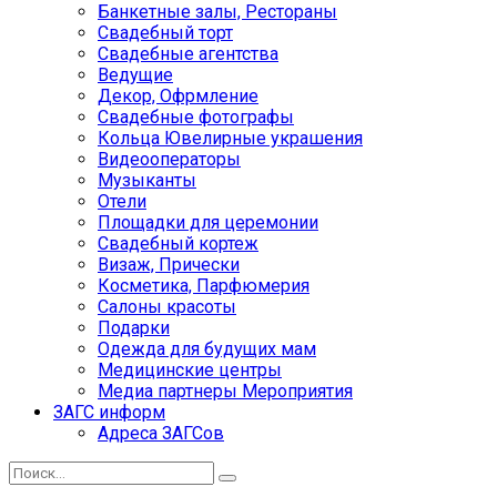
Банкетные залы, Рестораны
Свадебный торт
Свадебные агентства
Ведущие
Декор, Офрмление
Свадебные фотографы
Кольца Ювелирные украшения
Видеооператоры
Музыканты
Отели
Площадки для церемонии
Свадебный кортеж
Визаж, Прически
Косметика, Парфюмерия
Салоны красоты
Подарки
Одежда для будущих мам
Медицинские центры
Медиа партнеры Мероприятия
ЗАГС информ
Адреса ЗАГСов