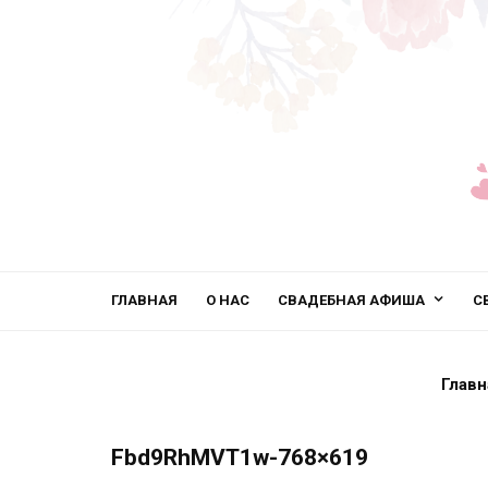
ГЛАВНАЯ
О НАС
СВАДЕБНАЯ АФИША
С
Главн
Fbd9RhMVT1w-768×619