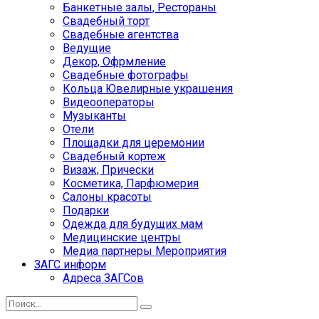
Банкетные залы, Рестораны
Свадебный торт
Свадебные агентства
Ведущие
Декор, Офрмление
Свадебные фотографы
Кольца Ювелирные украшения
Видеооператоры
Музыканты
Отели
Площадки для церемонии
Свадебный кортеж
Визаж, Прически
Косметика, Парфюмерия
Салоны красоты
Подарки
Одежда для будущих мам
Медицинские центры
Медиа партнеры Мероприятия
ЗАГС информ
Адреса ЗАГСов