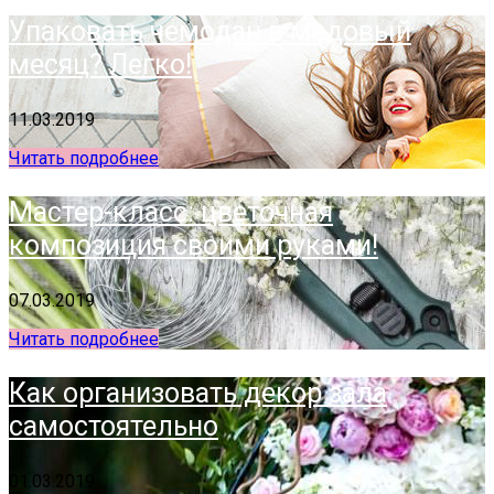
Упаковать чемодан в медовый
месяц? Легко!
11.03.2019
Читать подробнее
Мастер-класс: цветочная
композиция своими руками!
07.03.2019
Читать подробнее
Как организовать декор зала
самостоятельно
01.03.2019