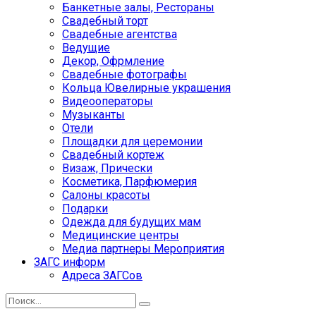
Банкетные залы, Рестораны
Свадебный торт
Свадебные агентства
Ведущие
Декор, Офрмление
Свадебные фотографы
Кольца Ювелирные украшения
Видеооператоры
Музыканты
Отели
Площадки для церемонии
Свадебный кортеж
Визаж, Прически
Косметика, Парфюмерия
Салоны красоты
Подарки
Одежда для будущих мам
Медицинские центры
Медиа партнеры Мероприятия
ЗАГС информ
Адреса ЗАГСов