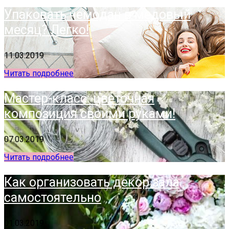
Упаковать чемодан в медовый
месяц? Легко!
11.03.2019
Читать подробнее
Мастер-класс: цветочная
композиция своими руками!
07.03.2019
Читать подробнее
Как организовать декор зала
самостоятельно
01.03.2019