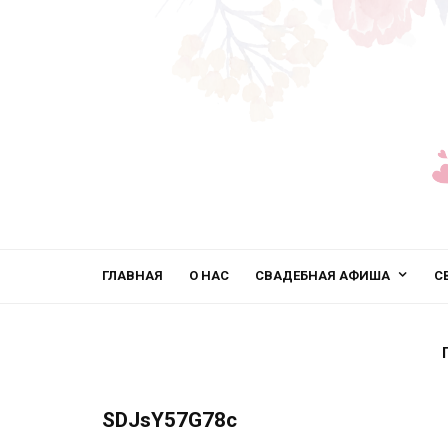
ГЛАВНАЯ
О НАС
СВАДЕБНАЯ АФИША
С
SDJsY57G78c