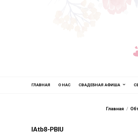
ГЛАВНАЯ
О НАС
СВАДЕБНАЯ АФИША
С
Главная
Об
lAtb8-PBlU