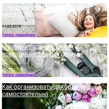
Упаковать чемодан в медовый
месяц? Легко!
11.03.2019
Читать подробнее
Мастер-класс: цветочная
композиция своими руками!
07.03.2019
Читать подробнее
Как организовать декор зала
самостоятельно
01.03.2019