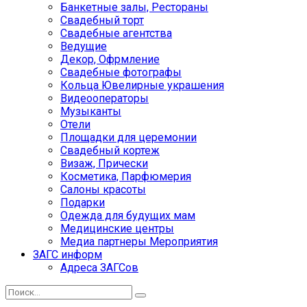
Банкетные залы, Рестораны
Свадебный торт
Свадебные агентства
Ведущие
Декор, Офрмление
Свадебные фотографы
Кольца Ювелирные украшения
Видеооператоры
Музыканты
Отели
Площадки для церемонии
Свадебный кортеж
Визаж, Прически
Косметика, Парфюмерия
Салоны красоты
Подарки
Одежда для будущих мам
Медицинские центры
Медиа партнеры Мероприятия
ЗАГС информ
Адреса ЗАГСов