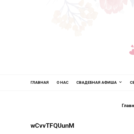
ГЛАВНАЯ
О НАС
СВАДЕБНАЯ АФИША
С
Глав
wCvvTFQUunM