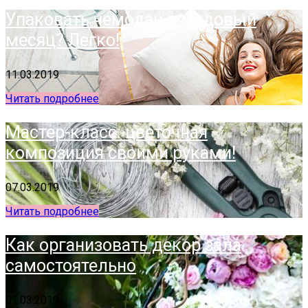
Упаковать чемодан в медовый
месяц? Легко!
11.03.2019
Читать подробнее
Мастер-класс: цветочная
композиция своими руками!
07.03.2019
Читать подробнее
Как организовать декор зала
самостоятельно
01.03.2019