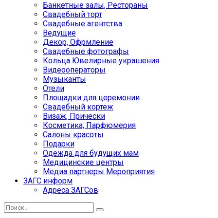
Банкетные залы, Рестораны
Свадебный торт
Свадебные агентства
Ведущие
Декор, Офрмление
Свадебные фотографы
Кольца Ювелирные украшения
Видеооператоры
Музыканты
Отели
Площадки для церемонии
Свадебный кортеж
Визаж, Прически
Косметика, Парфюмерия
Салоны красоты
Подарки
Одежда для будущих мам
Медицинские центры
Медиа партнеры Мероприятия
ЗАГС информ
Адреса ЗАГСов