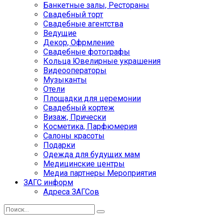
Банкетные залы, Рестораны
Свадебный торт
Свадебные агентства
Ведущие
Декор, Офрмление
Свадебные фотографы
Кольца Ювелирные украшения
Видеооператоры
Музыканты
Отели
Площадки для церемонии
Свадебный кортеж
Визаж, Прически
Косметика, Парфюмерия
Салоны красоты
Подарки
Одежда для будущих мам
Медицинские центры
Медиа партнеры Мероприятия
ЗАГС информ
Адреса ЗАГСов