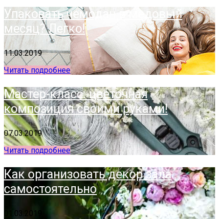
Упаковать чемодан в медовый
месяц? Легко!
11.03.2019
Читать подробнее
Мастер-класс: цветочная
композиция своими руками!
07.03.2019
Читать подробнее
Как организовать декор зала
самостоятельно
01.03.2019