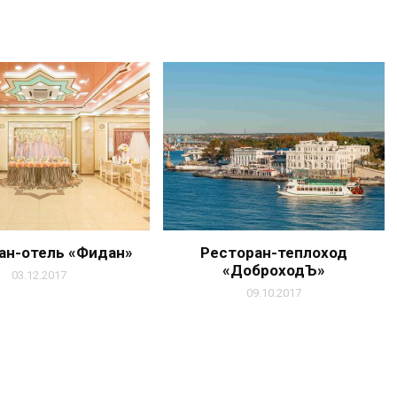
ан-отель «Фидан»
Ресторан-теплоход
«ДоброходЪ»
03.12.2017
09.10.2017