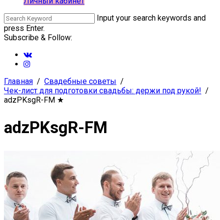
Личный кабинет
Input your search keywords and
press Enter.
Subscribe & Follow:
Главная
Свадебные советы
Чек-лист для подготовки свадьбы: держи под рукой!
adzPKsgR-FM
★
adzPKsgR-FM