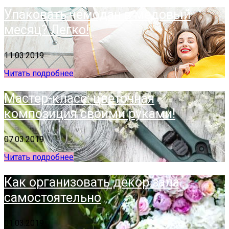
Упаковать чемодан в медовый
месяц? Легко!
11.03.2019
Читать подробнее
Мастер-класс: цветочная
композиция своими руками!
07.03.2019
Читать подробнее
Как организовать декор зала
самостоятельно
01.03.2019