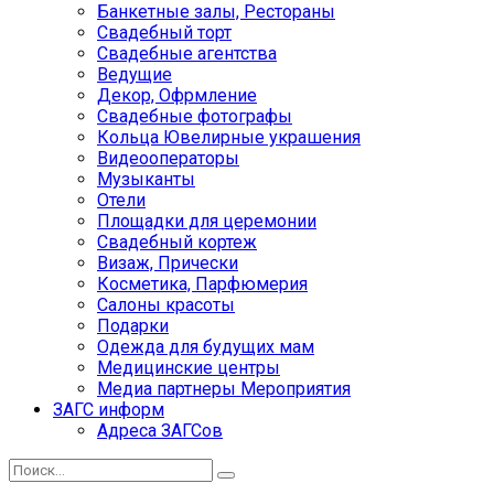
Банкетные залы, Рестораны
Свадебный торт
Свадебные агентства
Ведущие
Декор, Офрмление
Свадебные фотографы
Кольца Ювелирные украшения
Видеооператоры
Музыканты
Отели
Площадки для церемонии
Свадебный кортеж
Визаж, Прически
Косметика, Парфюмерия
Салоны красоты
Подарки
Одежда для будущих мам
Медицинские центры
Медиа партнеры Мероприятия
ЗАГС информ
Адреса ЗАГСов