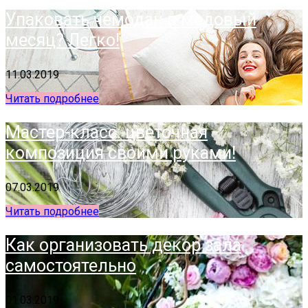
Упаковать чемодан в медовый
месяц? Легко!
11.03.2019
Читать подробнее
Мастер-класс: цветочная
композиция своими руками!
07.03.2019
Читать подробнее
Как организовать декор зала
самостоятельно
01.03.2019