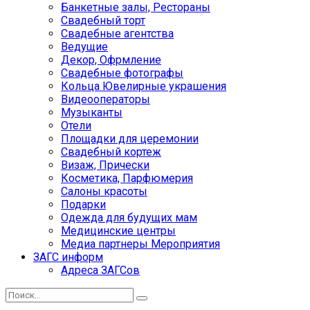
Банкетные залы, Рестораны
Свадебный торт
Свадебные агентства
Ведущие
Декор, Офрмление
Свадебные фотографы
Кольца Ювелирные украшения
Видеооператоры
Музыканты
Отели
Площадки для церемонии
Свадебный кортеж
Визаж, Прически
Косметика, Парфюмерия
Салоны красоты
Подарки
Одежда для будущих мам
Медицинские центры
Медиа партнеры Мероприятия
ЗАГС информ
Адреса ЗАГСов