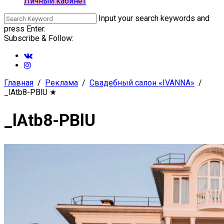
Личный кабинет
Input your search keywords and
press Enter.
Subscribe & Follow:
Главная
Реклама
Свадебный салон «IVANNA»
_lAtb8-PBlU
★
_lAtb8-PBlU