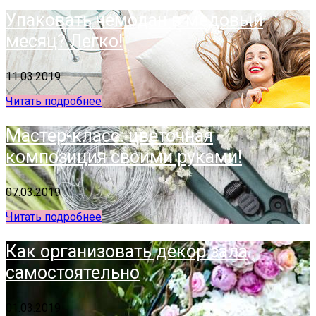
Упаковать чемодан в медовый
месяц? Легко!
11.03.2019
Читать подробнее
Мастер-класс: цветочная
композиция своими руками!
07.03.2019
Читать подробнее
Как организовать декор зала
самостоятельно
01.03.2019