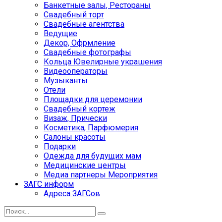
Банкетные залы, Рестораны
Свадебный торт
Свадебные агентства
Ведущие
Декор, Офрмление
Свадебные фотографы
Кольца Ювелирные украшения
Видеооператоры
Музыканты
Отели
Площадки для церемонии
Свадебный кортеж
Визаж, Прически
Косметика, Парфюмерия
Салоны красоты
Подарки
Одежда для будущих мам
Медицинские центры
Медиа партнеры Мероприятия
ЗАГС информ
Адреса ЗАГСов