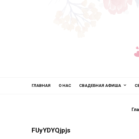
ГЛАВНАЯ
О НАС
СВАДЕБНАЯ АФИША
С
Гл
FUyYDYQjpjs