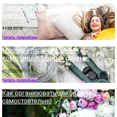
Упаковать чемодан в медовый
месяц? Легко!
11.03.2019
Читать подробнее
Мастер-класс: цветочная
композиция своими руками!
07.03.2019
Читать подробнее
Как организовать декор зала
самостоятельно
01.03.2019