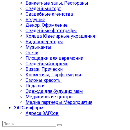
Банкетные залы, Рестораны
Свадебный торт
Свадебные агентства
Ведущие
Декор, Офрмление
Свадебные фотографы
Кольца Ювелирные украшения
Видеооператоры
Музыканты
Отели
Площадки для церемонии
Свадебный кортеж
Визаж, Прически
Косметика, Парфюмерия
Салоны красоты
Подарки
Одежда для будущих мам
Медицинские центры
Медиа партнеры Мероприятия
ЗАГС информ
Адреса ЗАГСов