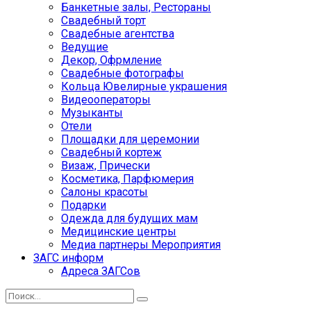
Банкетные залы, Рестораны
Свадебный торт
Свадебные агентства
Ведущие
Декор, Офрмление
Свадебные фотографы
Кольца Ювелирные украшения
Видеооператоры
Музыканты
Отели
Площадки для церемонии
Свадебный кортеж
Визаж, Прически
Косметика, Парфюмерия
Салоны красоты
Подарки
Одежда для будущих мам
Медицинские центры
Медиа партнеры Мероприятия
ЗАГС информ
Адреса ЗАГСов