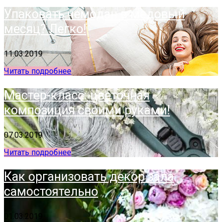
Упаковать чемодан в медовый
месяц? Легко!
11.03.2019
Читать подробнее
Мастер-класс: цветочная
композиция своими руками!
07.03.2019
Читать подробнее
Как организовать декор зала
самостоятельно
01.03.2019