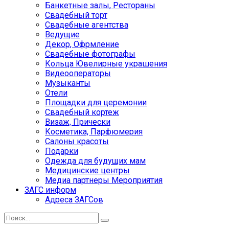
Банкетные залы, Рестораны
Свадебный торт
Свадебные агентства
Ведущие
Декор, Офрмление
Свадебные фотографы
Кольца Ювелирные украшения
Видеооператоры
Музыканты
Отели
Площадки для церемонии
Свадебный кортеж
Визаж, Прически
Косметика, Парфюмерия
Салоны красоты
Подарки
Одежда для будущих мам
Медицинские центры
Медиа партнеры Мероприятия
ЗАГС информ
Адреса ЗАГСов