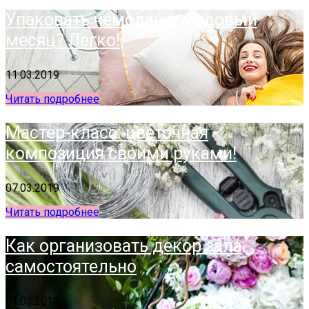
Упаковать чемодан в медовый
месяц? Легко!
11.03.2019
Читать подробнее
Мастер-класс: цветочная
композиция своими руками!
07.03.2019
Читать подробнее
Как организовать декор зала
самостоятельно
01.03.2019