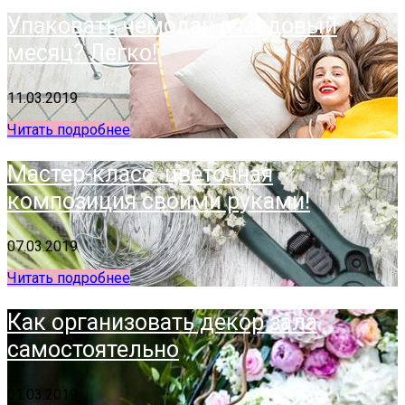
Упаковать чемодан в медовый
месяц? Легко!
11.03.2019
Читать подробнее
Мастер-класс: цветочная
композиция своими руками!
07.03.2019
Читать подробнее
Как организовать декор зала
самостоятельно
01.03.2019