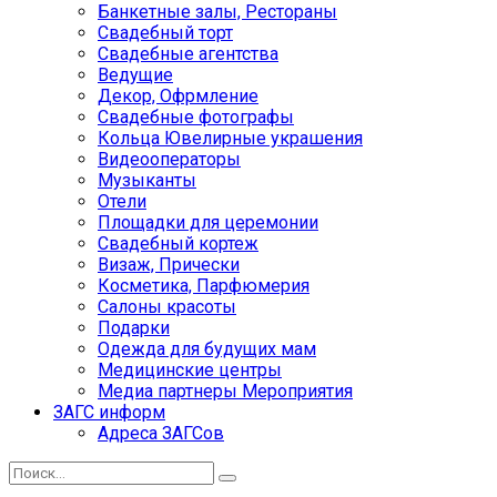
Банкетные залы, Рестораны
Свадебный торт
Свадебные агентства
Ведущие
Декор, Офрмление
Свадебные фотографы
Кольца Ювелирные украшения
Видеооператоры
Музыканты
Отели
Площадки для церемонии
Свадебный кортеж
Визаж, Прически
Косметика, Парфюмерия
Салоны красоты
Подарки
Одежда для будущих мам
Медицинские центры
Медиа партнеры Мероприятия
ЗАГС информ
Адреса ЗАГСов