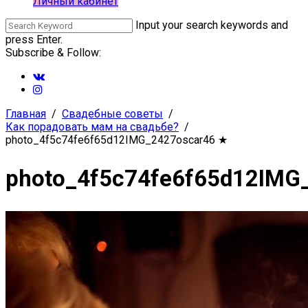
Личный кабинет
Input your search keywords and
press Enter.
Subscribe & Follow:
Главная
Свадебные советы
Как порадовать мам на свадьбе?
photo_4f5c74fe6f65d12IMG_2427oscar46
★
photo_4f5c74fe6f65d12IMG