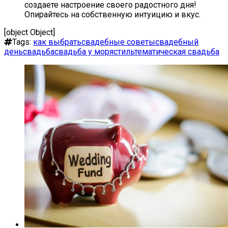
создаете настроение своего радостного дня!
Опирайтесь на собственную интуицию и вкус.
[object Object]
Tags:
как выбрать
свадебные советы
свадебный
день
свадьба
свадьба у моря
стиль
тематическая свадьба