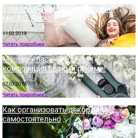
Упаковать чемодан в медовый
месяц? Легко!
11.03.2019
Читать подробнее
Мастер-класс: цветочная
композиция своими руками!
07.03.2019
Читать подробнее
Как организовать декор зала
самостоятельно
01.03.2019