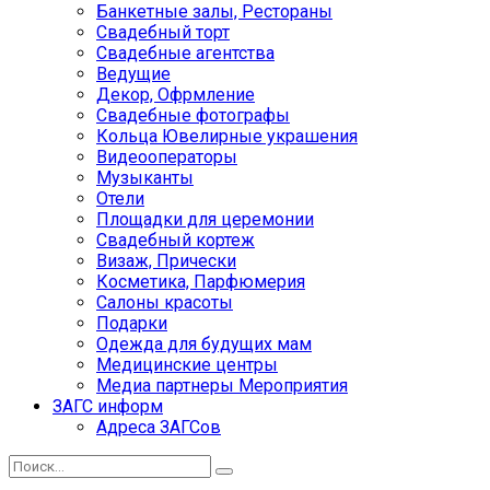
Банкетные залы, Рестораны
Свадебный торт
Свадебные агентства
Ведущие
Декор, Офрмление
Свадебные фотографы
Кольца Ювелирные украшения
Видеооператоры
Музыканты
Отели
Площадки для церемонии
Свадебный кортеж
Визаж, Прически
Косметика, Парфюмерия
Салоны красоты
Подарки
Одежда для будущих мам
Медицинские центры
Медиа партнеры Мероприятия
ЗАГС информ
Адреса ЗАГСов