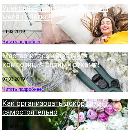
Упаковать чемодан в медовый
месяц? Легко!
11.03.2019
Читать подробнее
Мастер-класс: цветочная
композиция своими руками!
07.03.2019
Читать подробнее
Как организовать декор зала
самостоятельно
01.03.2019