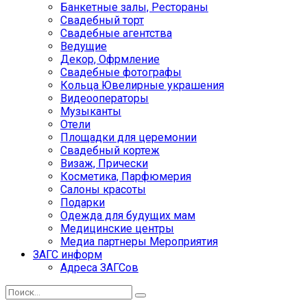
Банкетные залы, Рестораны
Свадебный торт
Свадебные агентства
Ведущие
Декор, Офрмление
Свадебные фотографы
Кольца Ювелирные украшения
Видеооператоры
Музыканты
Отели
Площадки для церемонии
Свадебный кортеж
Визаж, Прически
Косметика, Парфюмерия
Салоны красоты
Подарки
Одежда для будущих мам
Медицинские центры
Медиа партнеры Мероприятия
ЗАГС информ
Адреса ЗАГСов