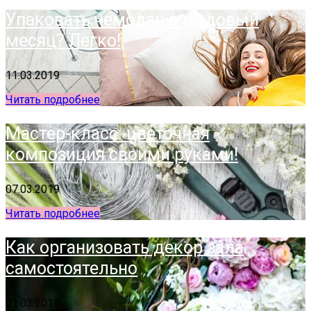
Упаковать чемодан в медовый
месяц? Легко!
11.03.2019
Читать подробнее
Мастер-класс: цветочная
композиция своими руками!
07.03.2019
Читать подробнее
Как организовать декор зала
самостоятельно
01.03.2019