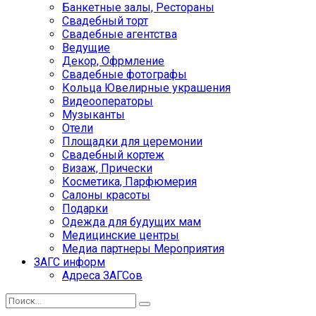
Банкетные залы, Рестораны
Свадебный торт
Свадебные агентства
Ведущие
Декор, Офрмление
Свадебные фотографы
Кольца Ювелирные украшения
Видеооператоры
Музыканты
Отели
Площадки для церемонии
Свадебный кортеж
Визаж, Прически
Косметика, Парфюмерия
Салоны красоты
Подарки
Одежда для будущих мам
Медицинские центры
Медиа партнеры Мероприятия
ЗАГС информ
Адреса ЗАГСов