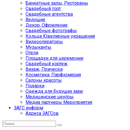
Банкетные залы, Рестораны
Свадебный торт
Свадебные агентства
Ведущие
Декор, Офрмление
Свадебные фотографы
Кольца Ювелирные украшения
Видеооператоры
Музыканты
Отели
Площадки для церемонии
Свадебный кортеж
Визаж, Прически
Косметика, Парфюмерия
Салоны красоты
Подарки
Одежда для будущих мам
Медицинские центры
Медиа партнеры Мероприятия
ЗАГС информ
Адреса ЗАГСов