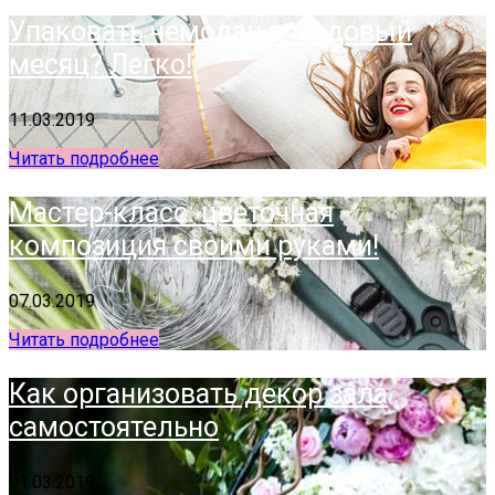
Упаковать чемодан в медовый
месяц? Легко!
11.03.2019
Читать подробнее
Мастер-класс: цветочная
композиция своими руками!
07.03.2019
Читать подробнее
Как организовать декор зала
самостоятельно
01.03.2019