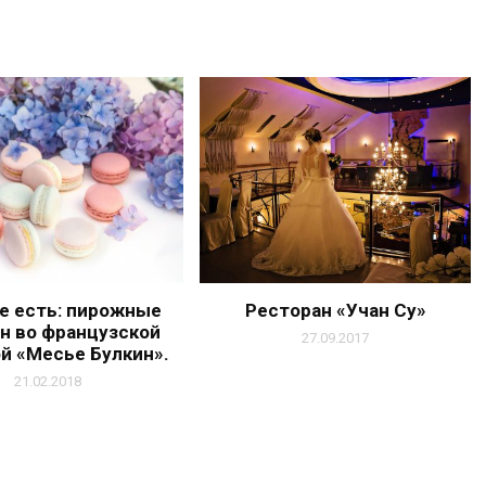
е есть: пирожные
Ресторан «Учан Су»
н во французской
27.09.2017
й «Месье Булкин».
21.02.2018