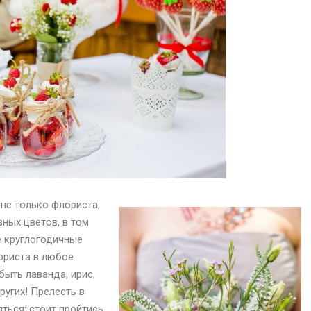
не только флориста,
зных цветов, в том
не круглогодичные
ориста в любое
быть лаванда, ирис,
ругих! Прелесть в
яться: стоит пройтись