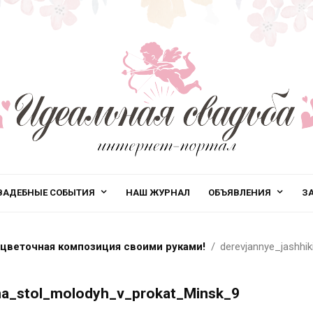
ВАДЕБНЫЕ СОБЫТИЯ
НАШ ЖУРНАЛ
ОБЪЯВЛЕНИЯ
З
 цветочная композиция своими руками!
derevjannye_jashhi
_na_stol_molodyh_v_prokat_Minsk_9