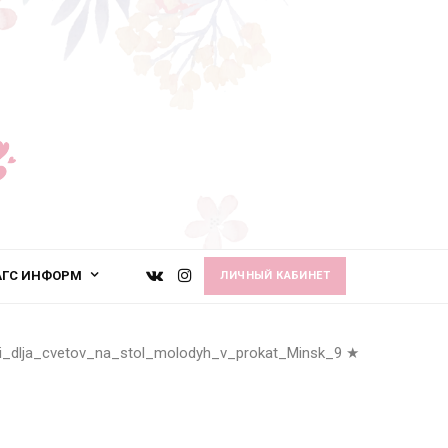
АГС ИНФОРМ
ЛИЧНЫЙ КАБИНЕТ
ki_dlja_cvetov_na_stol_molodyh_v_prokat_Minsk_9
★