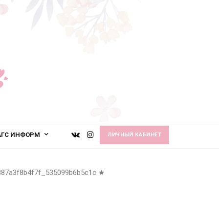
АГС ИНФОРМ
ЛИЧНЫЙ КАБИНЕТ
887a3f8b4f7f_535099b6b5c1c
★