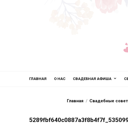
ГЛАВНАЯ
О НАС
СВАДЕБНАЯ АФИША
С
Главная
Свадебные сове
5289fbf640c0887a3f8b4f7f_53509