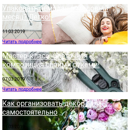
Упаковать чемодан в медовый
месяц? Легко!
11.03.2019
Читать подробнее
Мастер-класс: цветочная
композиция своими руками!
07.03.2019
Читать подробнее
Как организовать декор зала
самостоятельно
01.03.2019