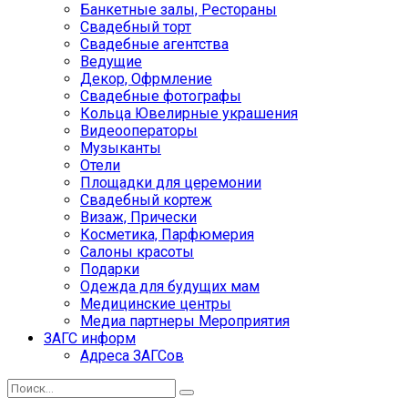
Банкетные залы, Рестораны
Свадебный торт
Свадебные агентства
Ведущие
Декор, Офрмление
Свадебные фотографы
Кольца Ювелирные украшения
Видеооператоры
Музыканты
Отели
Площадки для церемонии
Свадебный кортеж
Визаж, Прически
Косметика, Парфюмерия
Салоны красоты
Подарки
Одежда для будущих мам
Медицинские центры
Медиа партнеры Мероприятия
ЗАГС информ
Адреса ЗАГСов