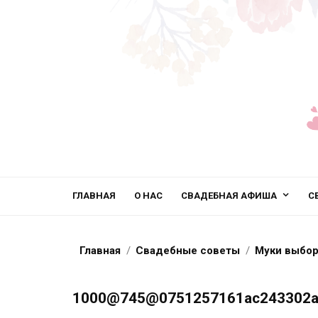
ГЛАВНАЯ
О НАС
СВАДЕБНАЯ АФИША
С
Главная
Свадебные советы
Муки выбора
1000@745@0751257161ac243302