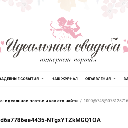
ВАДЕБНЫЕ СОБЫТИЯ
НАШ ЖУРНАЛ
ОБЪЯВЛЕНИЯ
З
: идеальное платье и как его найти
1000@745@075125716
ad6a7786ee4435-NTgxYTZkMGQ1OA