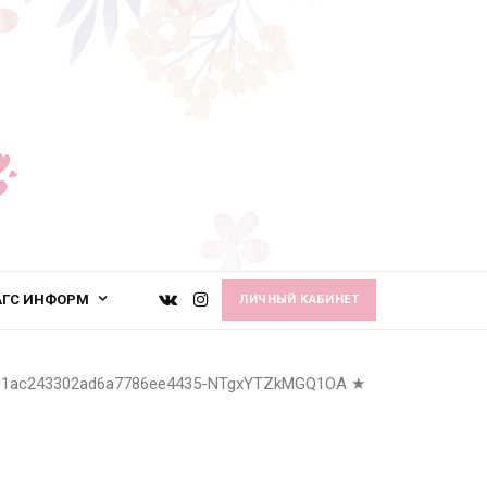
АГС ИНФОРМ
ЛИЧНЫЙ КАБИНЕТ
1ac243302ad6a7786ee4435-NTgxYTZkMGQ1OA
★